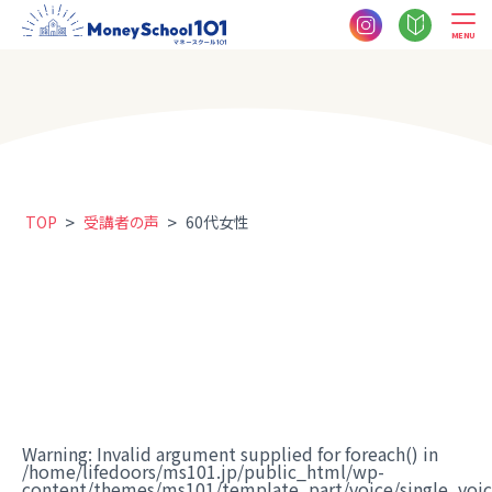
MENU
>
>
TOP
受講者の声
60代女性
Warning
: Invalid argument supplied for foreach() in
/home/lifedoors/ms101.jp/public_html/wp-
content/themes/ms101/template_part/voice/single_voi