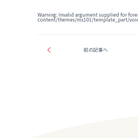
Warning
: Invalid argument supplied for fore
content/themes/ms101/template_part/voic
前の記事へ