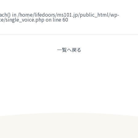
ach() in
/home/lifedoors/ms101.jp/public_html/wp-
e/single_voice.php
on line
60
一覧へ
戻る