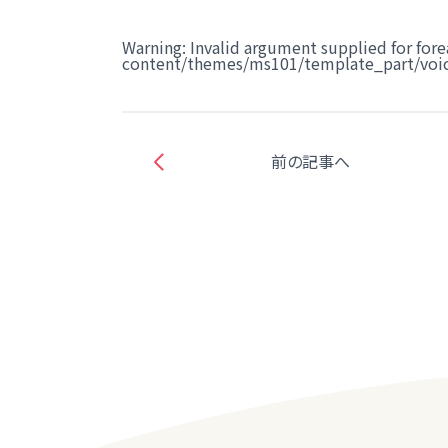
Warning
: Invalid argument supplied for fore
content/themes/ms101/template_part/voic
前の記事へ