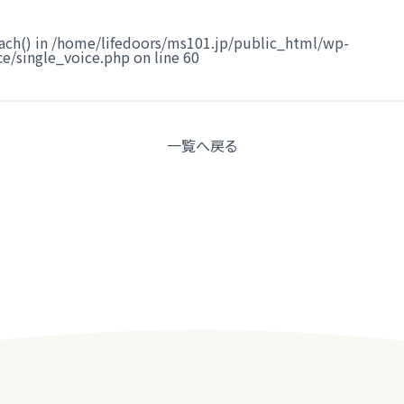
ach() in
/home/lifedoors/ms101.jp/public_html/wp-
e/single_voice.php
on line
60
一覧へ
戻る