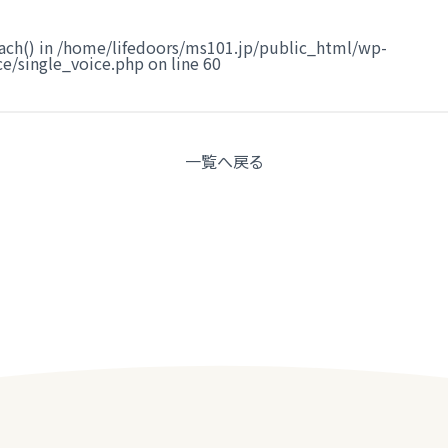
ach() in
/home/lifedoors/ms101.jp/public_html/wp-
e/single_voice.php
on line
60
一覧へ
戻る