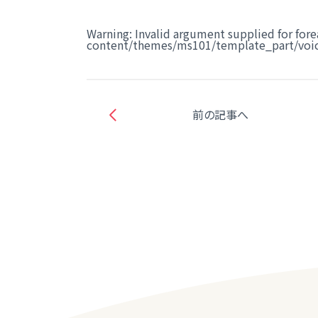
Warning
: Invalid argument supplied for fore
content/themes/ms101/template_part/voic
前の記事へ