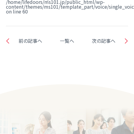
/home/lifedoors/ms101.jp/public_html/wp-
content/themes/ms101/template_part/voice/single_voi
on line
60
前の記事へ
一覧へ
次の記事へ