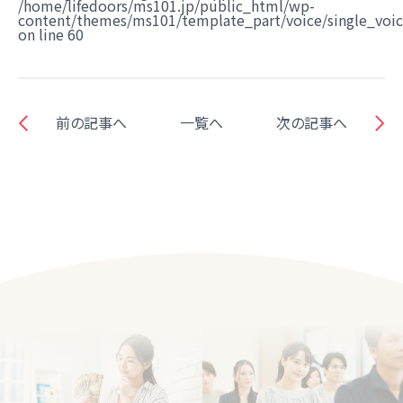
/home/lifedoors/ms101.jp/public_html/wp-
content/themes/ms101/template_part/voice/single_voi
on line
60
前の記事へ
一覧へ
次の記事へ