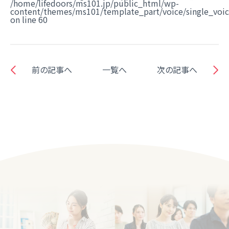
/home/lifedoors/ms101.jp/public_html/wp-
content/themes/ms101/template_part/voice/single_voi
on line
60
前の記事へ
一覧へ
次の記事へ