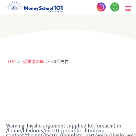
MENU
>
>
TOP
受講者の声
50代男性
Warning
: Invalid argument supplied for foreach() in
/home/lifedoors/ms101.jp/public_html/wp-
content/themes/ms101/template_part/voice/single_voi