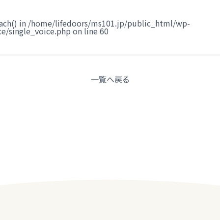
ach() in
/home/lifedoors/ms101.jp/public_html/wp-
e/single_voice.php
on line
60
一覧へ
戻る