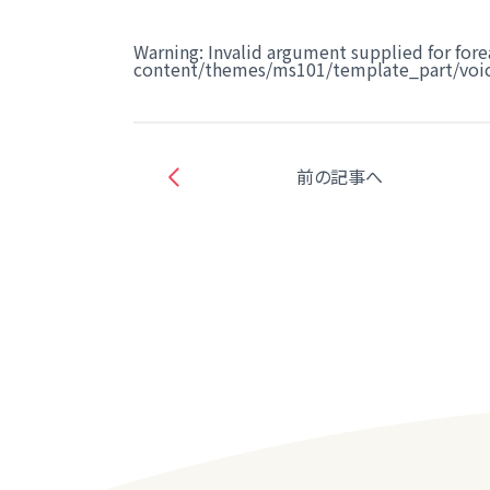
Warning
: Invalid argument supplied for fore
content/themes/ms101/template_part/voic
前の記事へ