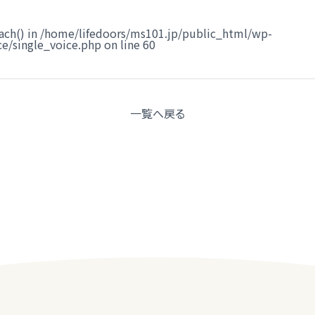
ach() in
/home/lifedoors/ms101.jp/public_html/wp-
e/single_voice.php
on line
60
一覧へ
戻る