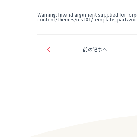
Warning
: Invalid argument supplied for fore
content/themes/ms101/template_part/voic
前の記事へ