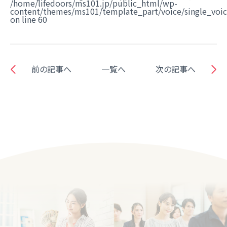
/home/lifedoors/ms101.jp/public_html/wp-
content/themes/ms101/template_part/voice/single_voi
on line
60
前の記事へ
一覧へ
次の記事へ