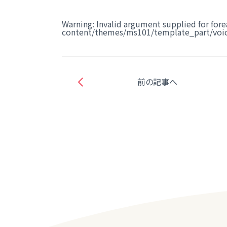
Warning
: Invalid argument supplied for fore
content/themes/ms101/template_part/voic
前の記事へ