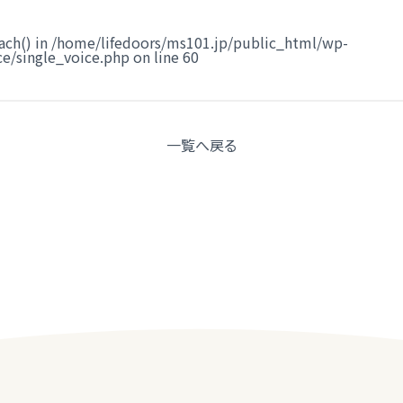
ach() in
/home/lifedoors/ms101.jp/public_html/wp-
e/single_voice.php
on line
60
一覧へ
戻る