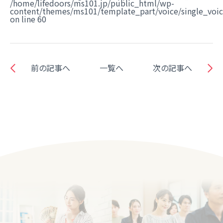
/home/lifedoors/ms101.jp/public_html/wp-
content/themes/ms101/template_part/voice/single_voi
on line
60
前の記事へ
一覧へ
次の記事へ