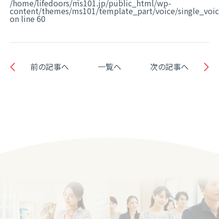
/home/lifedoors/ms101.jp/public_html/wp-
content/themes/ms101/template_part/voice/single_voi
on line
60
前の記事へ
一覧へ
次の記事へ