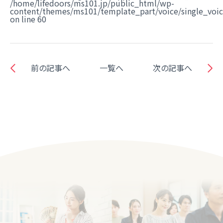
/home/lifedoors/ms101.jp/public_html/wp-
content/themes/ms101/template_part/voice/single_voi
on line
60
前の記事へ
一覧へ
次の記事へ