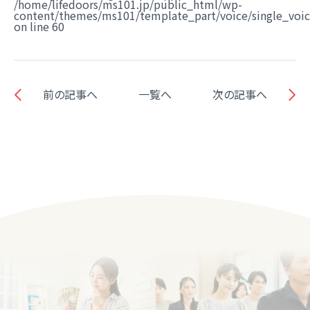
/home/lifedoors/ms101.jp/public_html/wp-
content/themes/ms101/template_part/voice/single_voi
on line
60
前の記事へ
一覧へ
次の記事へ