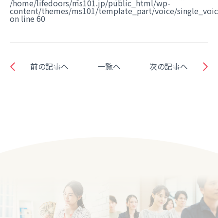
/home/lifedoors/ms101.jp/public_html/wp-
content/themes/ms101/template_part/voice/single_voi
on line
60
前の記事へ
一覧へ
次の記事へ