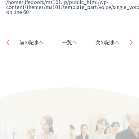
/home/lifedoors/ms101.jp/public_html/wp-
content/themes/ms101/template_part/voice/single_voi
on line
60
前の記事へ
一覧へ
次の記事へ