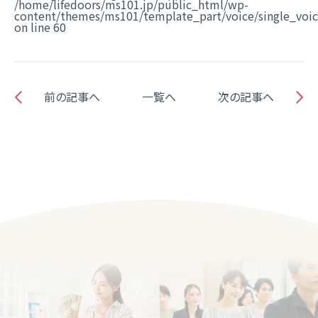
/home/lifedoors/ms101.jp/public_html/wp-
content/themes/ms101/template_part/voice/single_voi
on line
60
前の記事へ
一覧へ
次の記事へ