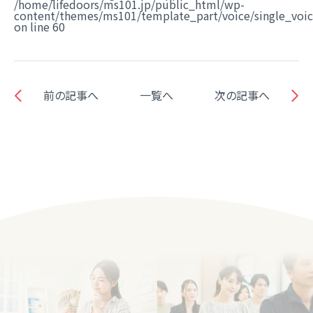
/home/lifedoors/ms101.jp/public_html/wp-
content/themes/ms101/template_part/voice/single_voi
on line
60
前の記事へ
一覧へ
次の記事へ