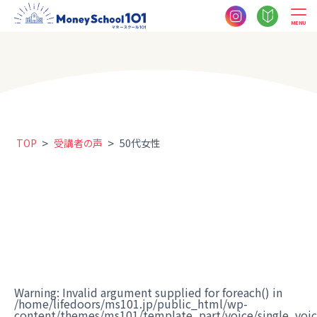
MENU
>
>
TOP
受講者の声
50代女性
Warning
: Invalid argument supplied for foreach() in
/home/lifedoors/ms101.jp/public_html/wp-
content/themes/ms101/template_part/voice/single_voi