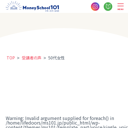
MENU
>
>
TOP
受講者の声
50代女性
Warning
: Invalid argument supplied for foreach() in
/home/lifedoors/ms101.jp/public_html/wp-
content/themes/ms101/template_part/voice/single_voi