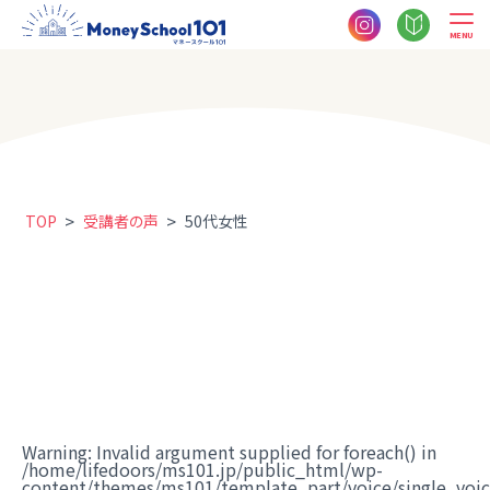
MENU
>
>
TOP
受講者の声
50代女性
Warning
: Invalid argument supplied for foreach() in
/home/lifedoors/ms101.jp/public_html/wp-
content/themes/ms101/template_part/voice/single_voi