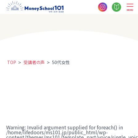
MENU
>
>
TOP
受講者の声
50代女性
Warning
: Invalid argument supplied for foreach() in
/home/lifedoors/ms101.jp/public_html/wp-
content/themes/ms101/template_part/voice/single_voi