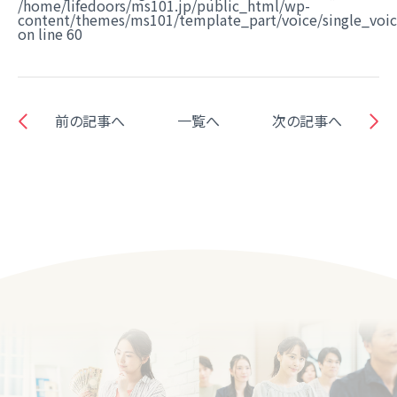
/home/lifedoors/ms101.jp/public_html/wp-
content/themes/ms101/template_part/voice/single_voi
on line
60
前の記事へ
一覧へ
次の記事へ