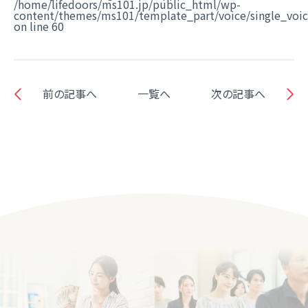
/home/lifedoors/ms101.jp/public_html/wp-
content/themes/ms101/template_part/voice/single_voi
on line
60
前の記事へ
一覧へ
次の記事へ