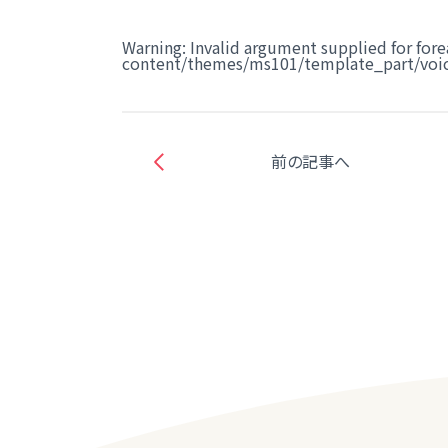
Warning
: Invalid argument supplied for fore
content/themes/ms101/template_part/voic
前の記事へ