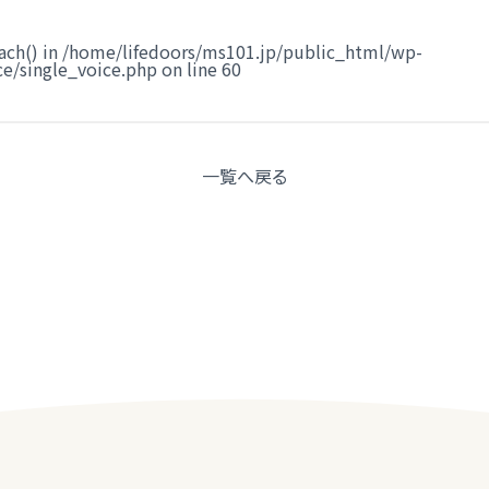
ach() in
/home/lifedoors/ms101.jp/public_html/wp-
e/single_voice.php
on line
60
一覧へ
戻る