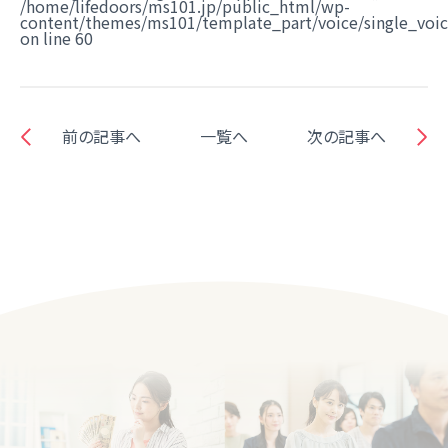
/home/lifedoors/ms101.jp/public_html/wp-
content/themes/ms101/template_part/voice/single_voi
on line
60
前の記事へ
一覧へ
次の記事へ