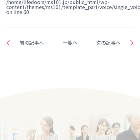
/home/lifedoors/ms101.jp/public_html/wp-
content/themes/ms101/template_part/voice/single_voi
on line
60
前の記事へ
一覧へ
次の記事へ