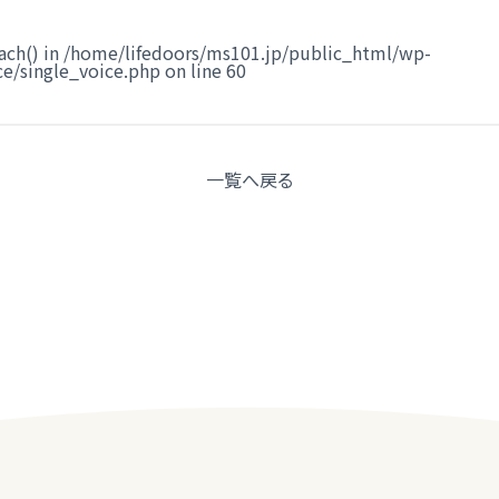
ach() in
/home/lifedoors/ms101.jp/public_html/wp-
e/single_voice.php
on line
60
一覧へ
戻る