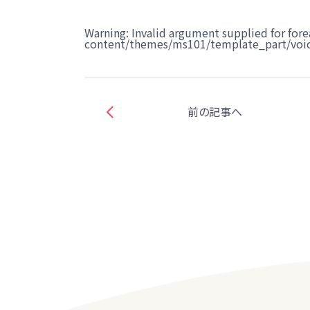
Warning
: Invalid argument supplied for fore
content/themes/ms101/template_part/voic
前の記事へ