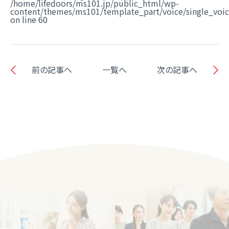
/home/lifedoors/ms101.jp/public_html/wp-
content/themes/ms101/template_part/voice/single_voi
on line
60
前の記事へ
一覧へ
次の記事へ