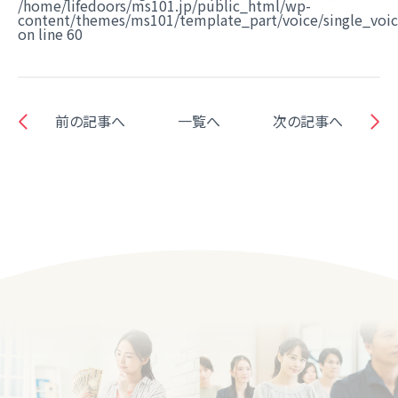
/home/lifedoors/ms101.jp/public_html/wp-
content/themes/ms101/template_part/voice/single_voi
on line
60
前の記事へ
一覧へ
次の記事へ