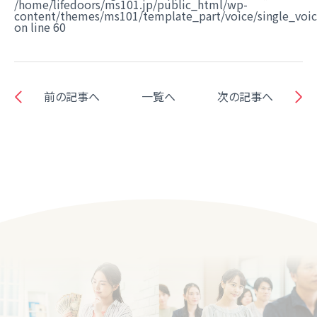
/home/lifedoors/ms101.jp/public_html/wp-
content/themes/ms101/template_part/voice/single_voi
on line
60
前の記事へ
一覧へ
次の記事へ