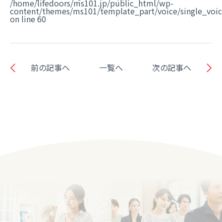
/home/lifedoors/ms101.jp/public_html/wp-
content/themes/ms101/template_part/voice/single_voi
on line
60
前の記事へ
一覧へ
次の記事へ