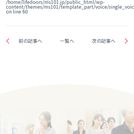
/home/lifedoors/ms101.jp/public_html/wp-
content/themes/ms101/template_part/voice/single_voi
on line
60
前の記事へ
一覧へ
次の記事へ