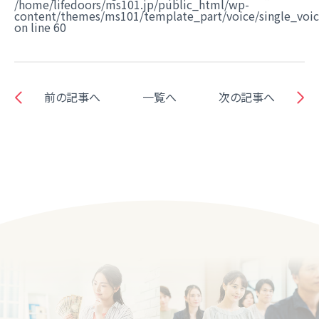
/home/lifedoors/ms101.jp/public_html/wp-
content/themes/ms101/template_part/voice/single_voi
on line
60
前の記事へ
一覧へ
次の記事へ