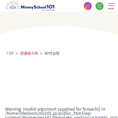
MENU
>
>
TOP
受講者の声
40代女性
Warning
: Invalid argument supplied for foreach() in
/home/lifedoors/ms101.jp/public_html/wp-
content/themes/ms101/template_part/voice/single_voi