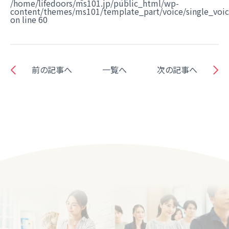
/home/lifedoors/ms101.jp/public_html/wp-
content/themes/ms101/template_part/voice/single_voi
on line
60
前の記事へ
一覧へ
次の記事へ