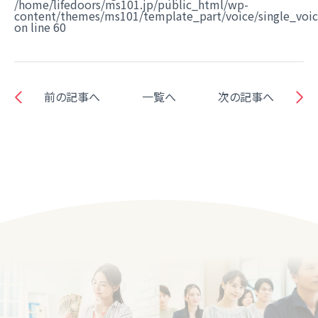
/home/lifedoors/ms101.jp/public_html/wp-
content/themes/ms101/template_part/voice/single_voi
on line
60
前の記事へ
一覧へ
次の記事へ