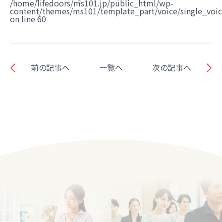
/home/lifedoors/ms101.jp/public_html/wp-
content/themes/ms101/template_part/voice/single_voi
on line
60
前の記事へ
一覧へ
次の記事へ