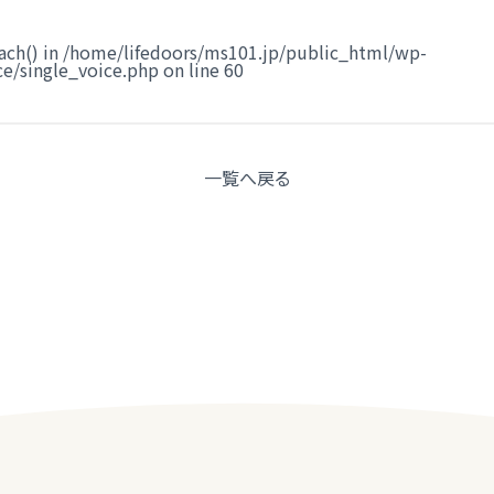
ach() in
/home/lifedoors/ms101.jp/public_html/wp-
e/single_voice.php
on line
60
一覧へ
戻る