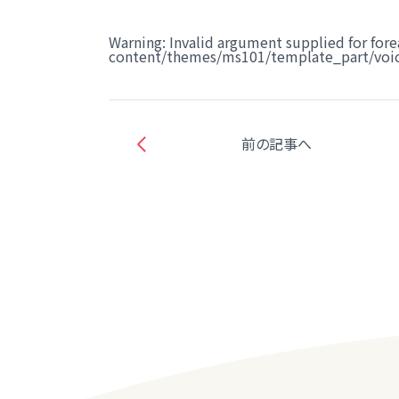
Warning
: Invalid argument supplied for fore
content/themes/ms101/template_part/voic
前の記事へ