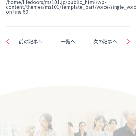
/home/lifedoors/ms101.jp/public_html/wp-
content/themes/ms101/template_part/voice/single_voi
on line
60
前の記事へ
一覧へ
次の記事へ