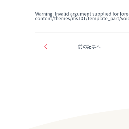
Warning
: Invalid argument supplied for fore
content/themes/ms101/template_part/voic
前の記事へ