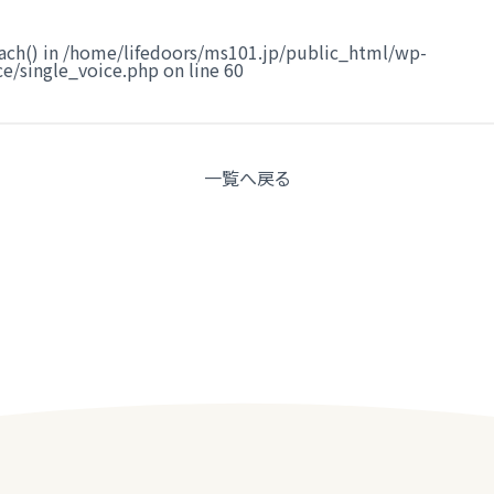
ach() in
/home/lifedoors/ms101.jp/public_html/wp-
e/single_voice.php
on line
60
一覧へ
戻る