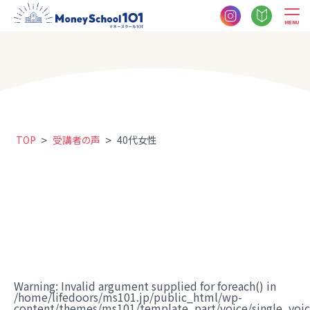
MENU
>
>
TOP
受講者の声
40代女性
Warning
: Invalid argument supplied for foreach() in
/home/lifedoors/ms101.jp/public_html/wp-
content/themes/ms101/template_part/voice/single_voi