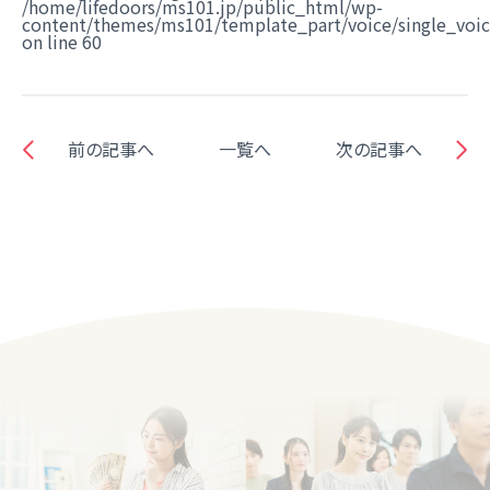
/home/lifedoors/ms101.jp/public_html/wp-
content/themes/ms101/template_part/voice/single_voi
on line
60
前の記事へ
一覧へ
次の記事へ