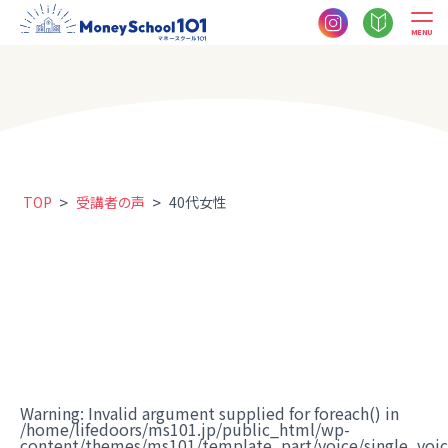
MENU
>
>
TOP
受講者の声
40代女性
Warning
: Invalid argument supplied for foreach() in
/home/lifedoors/ms101.jp/public_html/wp-
content/themes/ms101/template_part/voice/single_voi