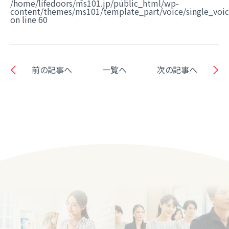
/home/lifedoors/ms101.jp/public_html/wp-
content/themes/ms101/template_part/voice/single_voi
on line
60
前の記事へ
一覧へ
次の記事へ