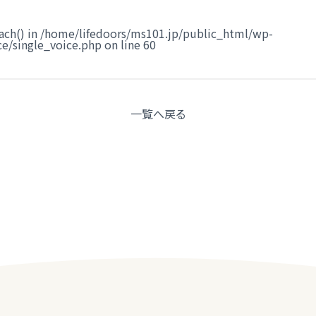
ach() in
/home/lifedoors/ms101.jp/public_html/wp-
e/single_voice.php
on line
60
一覧へ
戻る