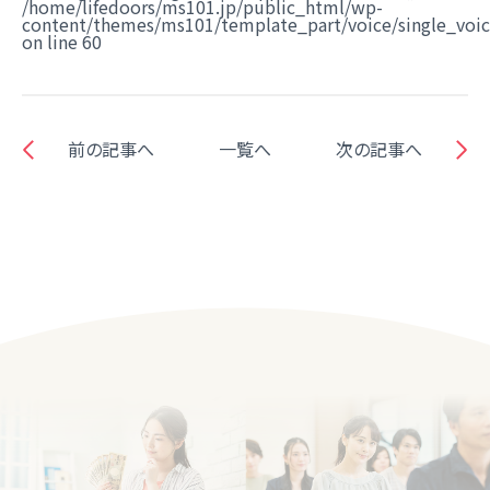
/home/lifedoors/ms101.jp/public_html/wp-
content/themes/ms101/template_part/voice/single_voi
on line
60
前の記事へ
一覧へ
次の記事へ