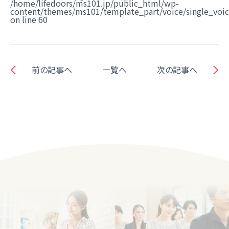
/home/lifedoors/ms101.jp/public_html/wp-
content/themes/ms101/template_part/voice/single_voi
on line
60
前の記事へ
一覧へ
次の記事へ